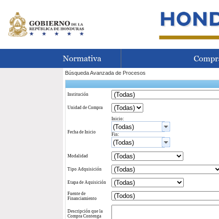
Búsqueda Avanzada de Procesos
Institución
Unidad de Compra
Inicio:
Fecha de Inicio
Fin:
Modalidad
Tipo Adquisición
Etapa de Aquisición
Fuente de
Financiamiento
Descripción que la
Compra Contenga