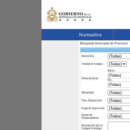
Búsqueda Avanzada de Procesos
Institución
Unidad de Compra
Inicio:
Fecha de Inicio
Fin:
Modalidad
Tipo Adquisición
Etapa de Aquisición
Fuente de
Financiamiento
Descripción que la
Compra Contenga