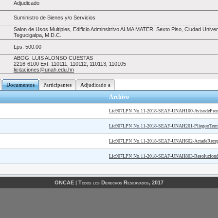
Adjudicado
Suministro de Bienes y/o Servicios
Salon de Usos Multiples, Edificio Adminsitrivo ALMA MATER, Sexto Piso, Ciudad Univer
Tegucigalpa, M.D.C.
Lps.
500.00
ABOG. LUIS ALONSO CUESTAS
2216-6100 Ext. 110111, 110112, 110113, 110105
licitaciones@unah.edu.hn
Documentos
Participantes
Adjudicado a
Archivo
Lic907LPN No.11-2018-SEAF-UNAH100-AvisodePren
Lic907LPN No.11-2018-SEAF-UNAH201-PliegooTermin
Lic907LPN No.11-2018-SEAF-UNAH602-ActadeRecepci
Lic907LPN No.11-2018-SEAF-UNAH803-Resoluciondel
ONCAE | Todos los Derechos Reservados, 2017