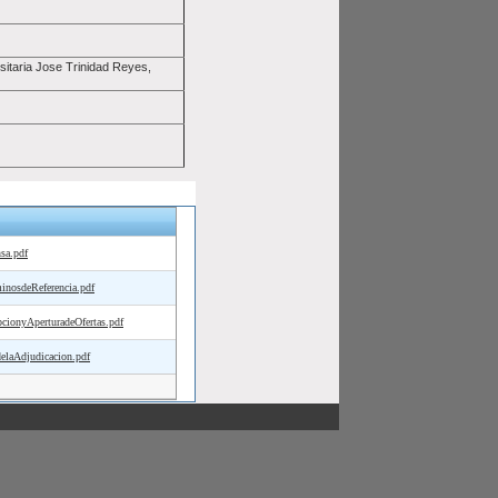
sitaria Jose Trinidad Reyes,
sa.pdf
osdeReferencia.pdf
onyAperturadeOfertas.pdf
aAdjudicacion.pdf