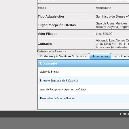
Etapa
Adjudicado
Tipo Adquisición
Suministro de Bienes y/
Sala de Usos Multiples, 
Lugar Recepción Ofertas
Bulevar Suyapa, Teguc
Valor Pliegos
Lps.
500.00
Abogado Luis Alonso C
Contacto
2216-6100 Ext 110111,
lictaciones@unah.edu.
Detalle de la Compra
Productos y/o Servicios Solicitados
Documentos
Participante
Documento
Aviso de Prensa
Pliego o Terminos de Referencia
Acta de Recepcion y Apertura de Ofertas
Resolucion de la Adjudicacion
ONCAE