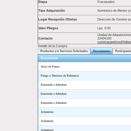
Etapa
Fracasados
Tipo Adquisición
Suministro de Bienes y/
Lugar Recepción Ofertas
Direccion de Gestion p
Valor Pliegos
Lps.
0.00
Unidad de Adquisicione
Contacto
22404100
comprasagehred@diger
Detalle de la Compra
Productos y/o Servicios Solicitados
Documentos
Participante
Documento
Aviso de Prensa
Pliego o Terminos de Referencia
Enmienda o Adendum
Enmienda o Adendum
Enmienda o Adendum
Aclaratoria
Aclaratoria
Aclaratoria