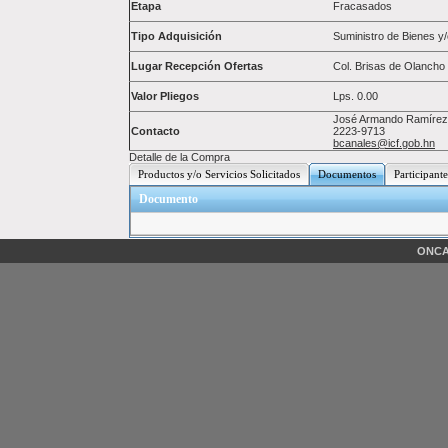
Etapa
Fracasados
Tipo Adquisición
Suministro de Bienes y/
Lugar Recepción Ofertas
Col. Brisas de Olancho 
Valor Pliegos
Lps.
0.00
José Armando Ramírez
Contacto
2223-9713
bcanales@icf.gob.hn
Detalle de la Compra
Productos y/o Servicios Solicitados
Documentos
Participante
Documento
ONCAE