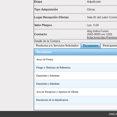
Etapa
Adjudicado
Tipo Adquisición
Obras
Lugar Recepción Ofertas
Sala #1 del salon Consi
Valor Pliegos
Lps.
0.00
Abg Indira Funes
Contacto
2665-8000 ext 1281
licitacionesdac@ampue
Detalle de la Compra
Productos y/o Servicios Solicitados
Documentos
Participante
Documento
Aviso de Prensa
Pliego o Terminos de Referencia
Enmienda o Adendum
Enmienda o Adendum
Acta de Recepcion y Apertura de Ofertas
Resolucion de la Adjudicacion
ONCAE