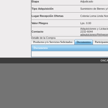
Etapa
Adjudicado
Tipo Adquisición
Suministro de Bienes y/
Lugar Recepción Ofertas
Colonia Loma Linda Nor
Valor Pliegos
Lps.
0.00
Adquisiciones y Licitac
Contacto
2232-6044
adquisiciones@inhgeom
Detalle de la Compra
Productos y/o Servicios Solicitados
Documentos
Participante
Documento
ONCAE