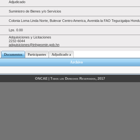
Adjudicado
Suministro de Bienes y/o Servicios
Colonia Loma Linda Norte, Bulevar Centro America, Avenida la FAO Tegucigalpa Hond
Lps.
0.00
Adquisiciones y Licitaciones
2232-6044
adquisiciones@inhgeomin.gob.hn
Documentos
Participantes
Adjudicado a
Archivo
ONCAE | Todos los Derechos Reservados, 2017