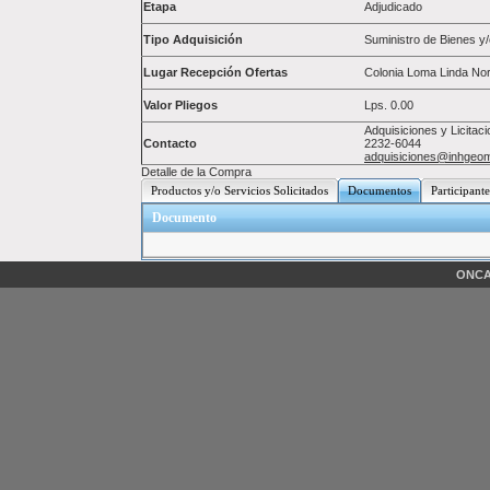
Etapa
Adjudicado
Tipo Adquisición
Suministro de Bienes y/
Lugar Recepción Ofertas
Colonia Loma Linda Nor
Valor Pliegos
Lps.
0.00
Adquisiciones y Licitac
Contacto
2232-6044
adquisiciones@inhgeom
Detalle de la Compra
Productos y/o Servicios Solicitados
Documentos
Participante
Documento
ONCAE