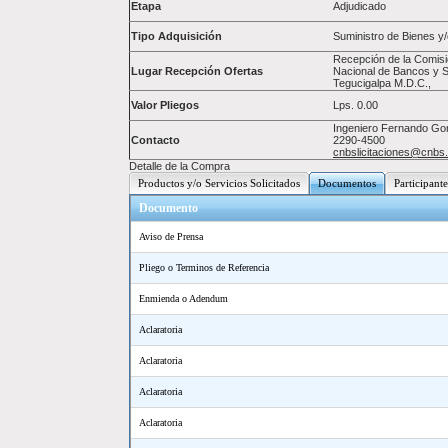
Etapa
Adjudicado
Tipo Adquisición
Suministro de Bienes y/
Recepción de la Comisi
Lugar Recepción Ofertas
Nacional de Bancos y S
Tegucigalpa M.D.C.,
Valor Pliegos
Lps.
0.00
Ingeniero Fernando Gonz
Contacto
2290-4500
cnbslicitaciones@cnbs
Detalle de la Compra
Productos y/o Servicios Solicitados
Documentos
Participante
Documento
Aviso de Prensa
Pliego o Terminos de Referencia
Enmienda o Adendum
Aclaratoria
Aclaratoria
Aclaratoria
Aclaratoria