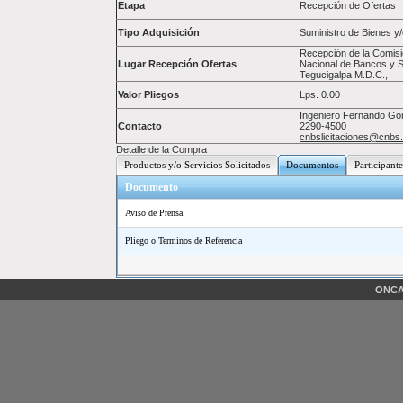
Etapa
Recepción de Ofertas
Tipo Adquisición
Suministro de Bienes y/
Recepción de la Comisi
Lugar Recepción Ofertas
Nacional de Bancos y S
Tegucigalpa M.D.C.,
Valor Pliegos
Lps.
0.00
Ingeniero Fernando Gonz
Contacto
2290-4500
cnbslicitaciones@cnbs
Detalle de la Compra
Productos y/o Servicios Solicitados
Documentos
Participante
Documento
Aviso de Prensa
Pliego o Terminos de Referencia
ONCAE