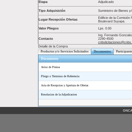
Etapa
Adjudicado
Tipo Adquisición
Suministro de Bienes y/
Edificio de la Comisió
Lugar Recepción Ofertas
Boulevard Suyapa.
Valor Pliegos
Lps.
0.00
Ing. Fernando Gonzalez 
Contacto
2290-4500
cnbslicitaciones@cnbs
Detalle de la Compra
Productos y/o Servicios Solicitados
Documentos
Participante
Documento
Aviso de Prensa
Pliego o Terminos de Referencia
Acta de Recepcion y Apertura de Ofertas
Resolucion de la Adjudicacion
ONCAE